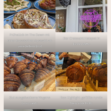
Frühstück im The Dawn mit
Der Croissant Hotspot in
einer klassischen Auswahl an
Berlin Mitte
veredeltem Brot
Gut ausgebackene Vegane
Das Highlight: gefüllte runde
Croissants
New York Rolls