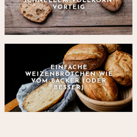
SCHNELLEM VOLLKORN-
VORTEIG
EINFACHE
WEIZENBRÖTCHEN WIE
VOM BÄCKER (ODER
BESSER)